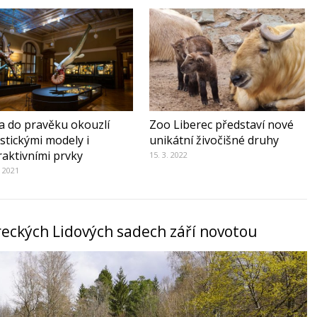
a do pravěku okouzlí
Zoo Liberec představí nové
istickými modely i
unikátní živočišné druhy
raktivními prvky
15. 3. 2022
. 2021
reckých Lidových sadech září novotou