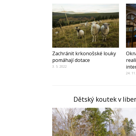
Zachránit krkonošské louky
Okn
pomáhají dotace
real
inte
3. 5. 2022
24. 11
Dětský koutek v libe