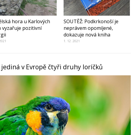
lská hora u Karlových
SOUTĚŽ: Podkrkonoší je
 vyzařuje pozitivní
neprávem opomíjené,
gii
dokazuje nová kniha
 2021
1. 12. 2021
jediná v Evropě čtyři druhy loríčků