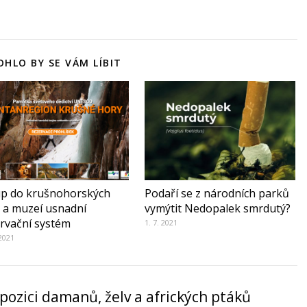
HLO BY SE VÁM LÍBIT
up do krušnohorských
Podaří se z národních parků
 a muzeí usnadní
vymýtit Nedopalek smrdutý?
rvační systém
1. 7. 2021
 2021
xpozici damanů, želv a afrických ptáků