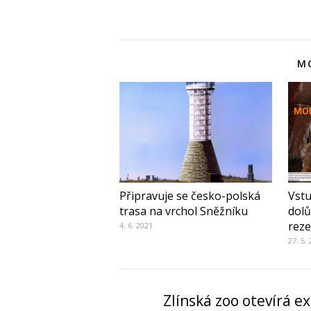
MO
Připravuje se česko-polská
Vst
trasa na vrchol Sněžníku
dolů
reze
4. 6. 2021
27. 5.
Zlínská zoo otevírá e