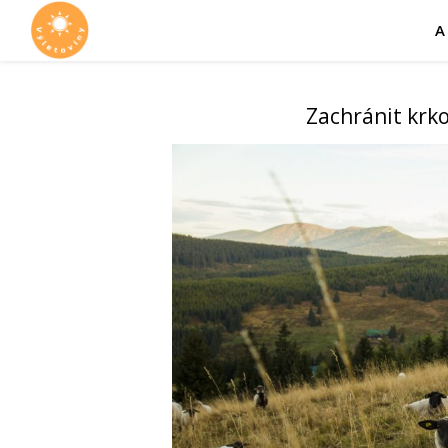
A
Zachránit krk