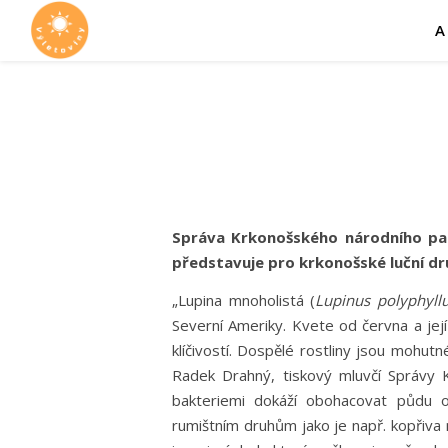
A
Správa Krkonošského národního park
představuje pro krkonošské luční dru
„Lupina mnoholistá (
Lupinus polyphyll
Severní Ameriky. Kvete od června a jej
klíčivostí. Dospělé rostliny jsou mohut
Radek Drahný, tiskový mluvčí Správy 
bakteriemi dokáží obohacovat půdu o
rumištním druhům jako je např. kopřiva n