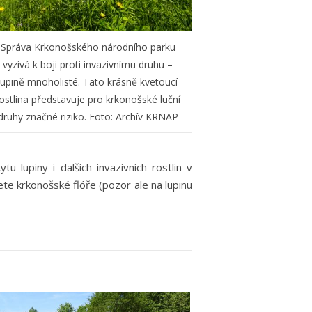
Správa Krkonošského národního parku
vyzívá k boji proti invazivnímu druhu –
lupině mnoholisté. Tato krásně kvetoucí
ostlina představuje pro krkonošské luční
druhy značné riziko. Foto: Archív KRNAP
lupiny i dalších invazivních rostlin v
žete krkonošské flóře (pozor ale na lupinu