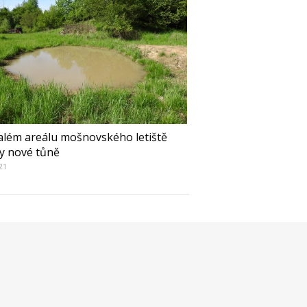
além areálu mošnovského letiště
ly nové tůně
021