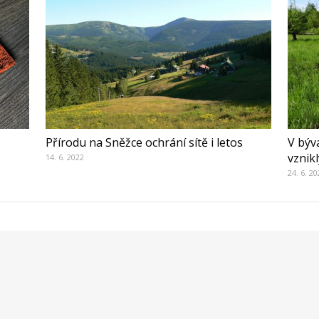
Přírodu na Sněžce ochrání sítě i letos
V býv
vznik
14. 6. 2022
24. 6. 2