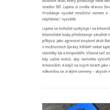
invazivní druh, který poškozuje naše eko
snadno šíří. Lupina si zvolila dravou ž
Produkuje vysoké množství semen a t
nepřátele,“ vysvětlil.
Lupina se bohužel vyskytuje i na krkonoš
krkonošské louky představuje závažné ri
přibývá. Jako agresivní invazivní druh š
v možnostech Správy KRNAP sekat lupinu
vlastníky luk a hospodáře. Včasná seč ome
kdy začne kvést, aby nemohla vytvořit
Krkonoších. A když na svých túrách jako n
odkvetlou se zralými semeny – abyste nao