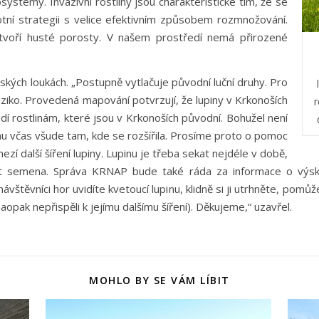
systémy. Invazivní rostliny jsou charakteristické tím, že se
ivotní strategii s velice efektivním způsobem rozmnožování.
voří husté porosty. V našem prostředí nemá přirozené
ských loukách. „Postupně vytlačuje původní luční druhy. Pro
ziko. Provedená mapování potvrzují, že lupiny v Krkonoších
r
kodí rostlinám, které jsou v Krkonoších původní. Bohužel není
 včas všude tam, kde se rozšířila. Prosíme proto o pomoc
zí další šíření lupiny. Lupinu je třeba sekat nejdéle v době,
 semena. Správa KRNAP bude také ráda za informace o výskytu 
ávštěvníci hor uvidíte kvetoucí lupinu, klidně si ji utrhněte, pomů
pak nepřispěli k jejímu dalšímu šíření). Děkujeme,“ uzavřel.
MOHLO BY SE VÁM LÍBIT