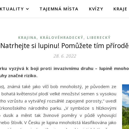
KTUALITY
TAJEMNÁ MÍSTA
KVÍZY
KRAJE
,
,
KRAJINA
KRÁLOVÉHRADECKÝ
LIBERECKÝ
Natrhejte si lupinu! Pomůžete tím přírodě
28. 6. 2022
u vyzývá k boji proti invazivnímu druhu – lupině mnohol
hy značné riziko.
us
), známá také jako vlčí bob mnoholistý, je původem ze
í bohatá květenství plodí velké množství semen s vysokou
ného vzrůstu a vytvářejí rozsáhlé zapojené porosty,“ uvedl
Krkonošského národního parku. „V symbióze s hlízkovými
 dusík a měnit tak živinové poměry v půdě vyhovující
ebo šťovík. V Česku je lupina mnoholistá klasifikována jako