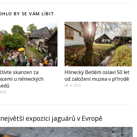
HLO BY SE VÁM LÍBIT
tivte skanzen za
Hlinecký Betlém oslaví 50 let
nicemi u německých
od založení muzea v přírodě
sedů
28. 6. 2022
 2022
 největší expozici jaguárů v Evropě