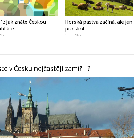
 1.: Jak znáte Českou
Horská pastva začíná, ale jen
bliku?
pro skot
 2021
10. 6. 2022
té v Česku nejčastěji zamířili?