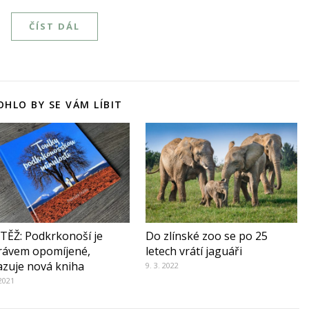
ČÍST DÁL
HLO BY SE VÁM LÍBIT
TĚŽ: Podkrkonoší je
Do zlínské zoo se po 25
rávem opomíjené,
letech vrátí jaguáři
zuje nová kniha
9. 3. 2022
 2021