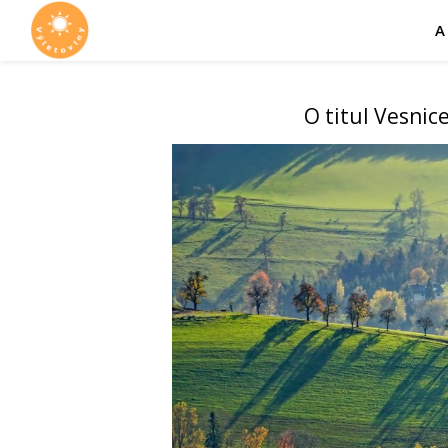
A
O titul Vesnic