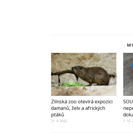
MO
Zlínská zoo otevírá expozici
SOU
damanů, želv a afrických
nep
ptáků
doka
21. 4. 2022
1. 12.