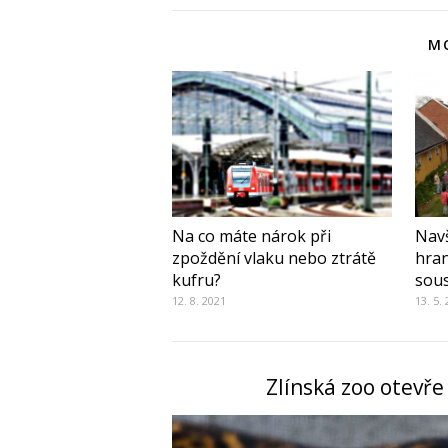
MO
Na co máte nárok při
Navš
zpoždění vlaku nebo ztrátě
hra
kufru?
sou
12. 8. 2021
13. 5.
Zlínská zoo otevře