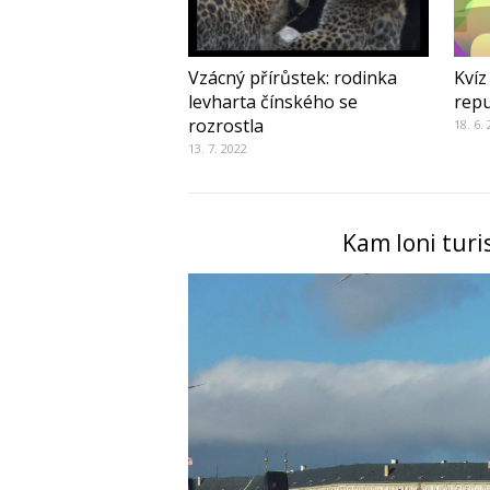
Vzácný přírůstek: rodinka
Kvíz
levharta čínského se
repu
rozrostla
18. 6.
13. 7. 2022
Kam loni turis