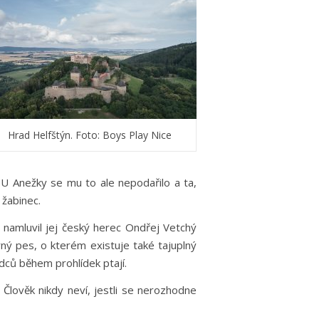
Hrad Helfštýn. Foto: Boys Play Nice
 U Anežky se mu to ale nepodařilo a ta,
 žabinec.
 namluvil jej český herec Ondřej Vetchý
erný pes, o kterém existuje také tajuplný
odců během prohlídek ptají.
Člověk nikdy neví, jestli se nerozhodne