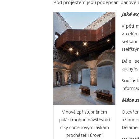
Pod projektem jsou podepsáni pánové arc
Jaké ex
V pěti 
v celém
setkání
Helfštýn
Dále se
kuchyňsk
Součást
informac
Máte za
Otevřen
V nově zpřístupněném
až budem
paláci mohou návštěvníci
Děláme 
díky cortenovým lávkám
procházet i úrovní