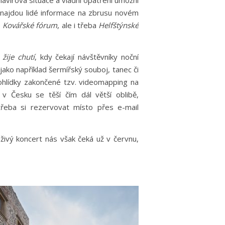
avirová situace a vládní opatření umožní
 najdou lidé informace na zbrusu novém
é
Kovářské fórum
, ale i třeba
Helfštýnské
 žije chutí
, kdy čekají návštěvníky noční
ko například šermířský souboj, tanec či
ohlídky zakončené tzv. videomapping na
 Česku se těší čím dál větší oblibě,
třeba si rezervovat místo přes e-mail
živý koncert nás však čeká už v červnu,