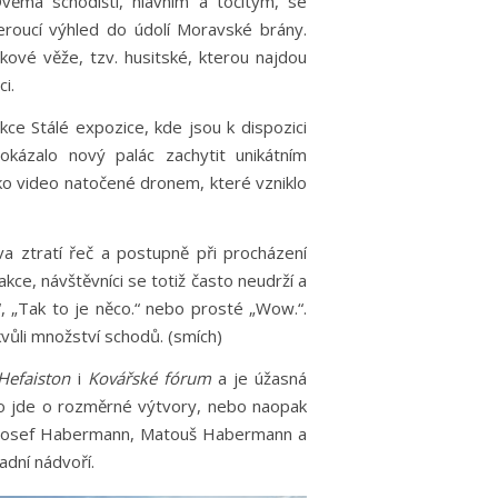
věma schodišti, hlavním a točitým, se
beroucí výhled do údolí Moravské brány.
kové věže, tzv. husitské, kterou najdou
i.
ce Stálé expozice, kde jsou k dispozici
okázalo nový palác zachytit unikátním
ko video natočené dronem, které vzniklo
va ztratí řeč a postupně při procházení
kce, návštěvníci se totiž často neudrží a
.“, „Tak to je něco.“ nebo prosté „Wow.“.
kvůli množství schodů. (smích)
Hefaiston
i
Kovářské fórum
a je úžasná
to jde o rozměrné výtvory, nebo naopak
n, Josef Habermann, Matouš Habermann a
radní nádvoří.