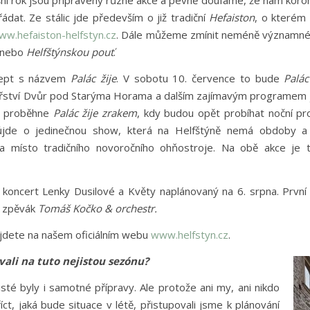
šní rok jsou připraveny různé akce a pevně doufáme, že nám koron
ádat. Ze stálic jde především o již tradiční
Hefaiston
, o kterém
ww.hefaiston-helfstyn.cz
. Dále můžeme zmínit neméně významn
nebo
Helfštýnskou pouť
.
ncept s názvem
Palác žije
. V sobotu 10. července to bude
Palác
nařství Dvůr pod Starýma Horama a dalším zajímavým programem ja
ak proběhne
Palác žije zrakem
, kdy budou opět probíhat noční pr
ůjde o jedinečnou show, která na Helfštýně nemá obdoby a v
ta místo tradičního novoročního ohňostroje. Na obě akce je 
oncert Lenky Dusilové a Květy naplánovaný na 6. srpna. První 
ý zpěvák
Tomáš Kočko & orchestr.
jdete na našem oficiálním webu
www.helfstyn.cz
.
ovali na tuto nejistou sezónu?
isté byly i samotné přípravy. Ale protože ani my, ani nikdo
íct, jaká bude situace v létě, přistupovali jsme k plánování