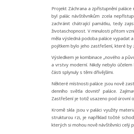
Projekt Záchrana a zpřístupnění paláce
byl palác návštěvníkům zcela nepřístu
zachránit chátrající památku, tedy zaji
životaschopnost. V minulosti přitom vz
měla výsledná podoba paláce vypadat a 
pojítkem bylo jeho zastřešení, které by 
Výsledkem je kombinace „nového a původ
a vrstvy moderní. Nikdy nebylo účelem
části splynuly s těmi dřívějšími.
Některé místnosti paláce jsou nově zas
denního světla dovnitř paláce. Zajíma
Zastřešení je totiž usazeno pod úrovní
Kromě skla jsou v paláci využity mater
strukturou rzi, je například točité sch
kterých si mohou nově návštěvníci celý pa