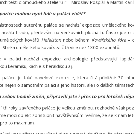
hitekti olomouckého atelieru-r – Miroslav Pospíšil a Martin Karlí
pozice mohou nyní lidé v paláci vidět?
místnostech suterénu paláce se nachází expozice uměleckého kovář
 areálu hradu, především na venkovních plochách. Často jde o d
 uměleckých kovářů
Hefaiston
nebo během
Kovářského fóra
– o
. Sbírka uměleckého kovářství čítá více než 1300 exponátů.
 v paláci nachází expozice archeologie představující lapid
ou keramiku, kachle s heraldikou aj.
í paláce je také panelové expozice, která čítá přibližně 30 inf
e nejen o samotném paláci a jeho historii, ale i o dalších tématec
 sebou hodně změn, připravili jste i přes to pro letošek něj
í tři roky zavřeného paláce je velkou změnou, rozhodně však pozi
e moci objekt zpřístupnit návštěvníkům. Věříme, že se k nám letos
pro to maximum.