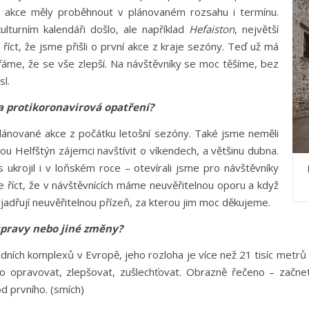
ré akce měly proběhnout v plánovaném rozsahu i termínu.
lturním kalendáři došlo, ale například
Hefaiston
, největší
říct, že jsme přišli o první akce z kraje sezóny. Teď už má
áme, že se vše zlepší. Na návštěvníky se moc těšíme, bez
sl.
a protikoronavirová opatření?
 plánované akce z počátku letošní sezóny. Také jsme neměli
u Helfštýn zájemci navštívit o víkendech, a většinu dubna.
 ukrojil i v loňském roce – otevírali jsme pro návštěvníky
le říct, že v návštěvnících máme neuvěřitelnou oporu a když
jadřují neuvěřitelnou přízeň, za kterou jim moc děkujeme.
 úpravy nebo jiné změny?
adních komplexů v Evropě, jeho rozloha je více než 21 tisíc metrů
co opravovat, zlepšovat, zušlechťovat. Obrazně řečeno – začn
d prvního. (smích)