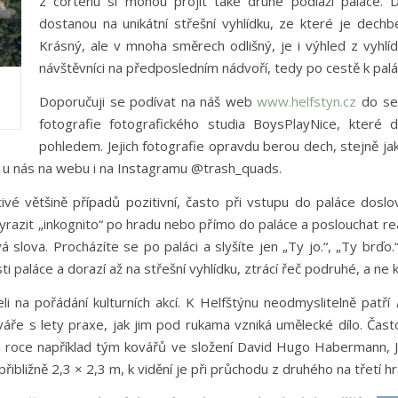
z cortenu si mohou projít také druhé podlaží paláce. D
dostanou na unikátní střešní vyhlídku, ze které je dech
Krásný, ale v mnoha směrech odlišný, je i výhled z vyhlíd
návštěvníci na předposledním nádvoří, tedy po cestě k palác
Doporučuji se podívat na náš web
www.helfstyn.cz
do sek
fotografie fotografického studia BoysPlayNice, které d
pohledem. Jejich fotografie opravdu berou dech, stejně ja
í u nás na webu i na Instagramu @trash_quads.
ivé většině případů pozitivní, často při vstupu do paláce doslo
yrazit „inkognito“ po hradu nebo přímo do paláce a poslouchat rea
á slova. Procházíte se po paláci a slyšíte jen „Ty jo.“, „Ty brďo
paláce a dorazí až na střešní vyhlídku, ztrácí řeč podruhé, a ne 
i na pořádání kulturních akcí. K Helfštýnu neodmyslitelně patří
áře s lety praxe, jak jim pod rukama vzniká umělecké dílo. Čas
ském roce například tým kovářů ve složení David Hugo Haberman
é přibližně 2,3 × 2,3 m, k vidění je při průchodu z druhého na třetí h