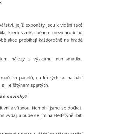
k.
ství, jejíž exponáty jsou k vidění také
íla, která vznikla během mezinárodního
bě akce probíhají každoročně na hradě
árium, nálezy z výzkumu, numismatiku,
ormačních panelů, na kterých se nachází
h s Helfštýnem spjatých.
aké novinky?
tivní a vítanou. Nemohli jsme se dočkat,
 vydají a bude se jim na Helfštýně líbit.