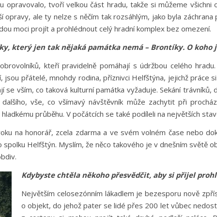
 opravovalo, tvoří velkou část hradu, takže si můžeme všichni o
lší opravy, ale ty nelze s něčím tak rozsáhlým, jako byla záchrana
udou moci projít a prohlédnout celý hradní komplex bez omezení.
y, který jen tak nějaká památka nemá – Brontíky. O koho 
brovolníků, kteří pravidelně pomáhají s údržbou celého hradu. 
ají, jsou přátelé, mnohdy rodina, příznivci Helfštýna, jejichž práce 
e vším, co taková kulturní památka vyžaduje. Sekání trávníků, dřev
lšího, vše, co všímavý návštěvník může zachytit při procháze
ch hladkému průběhu. V počátcích se také podíleli na největších sta
nároku na honorář, zcela zdarma a ve svém volném čase nebo dok
polku Helfštýn. Myslím, že něco takového je v dnešním světě obz
bdiv.
Kdybyste chtěla někoho přesvědčit, aby si přijel proh
Největším celosezónním lákadlem je bezesporu nově zpřís
o objekt, do jehož pater se lidé přes 200 let vůbec nedos