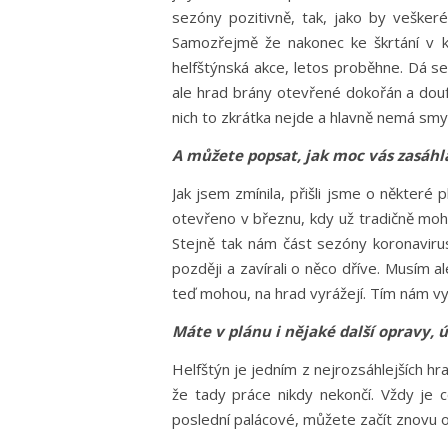
sezóny pozitivně, tak, jako by veške
Samozřejmě že nakonec ke škrtání v ku
helfštýnská akce, letos proběhne. Dá se 
ale hrad brány otevřené dokořán a douf
nich to zkrátka nejde a hlavně nemá smy
A můžete popsat, jak moc vás zasáhl
Jak jsem zmínila, přišli jsme o některé
otevřeno v březnu, kdy už tradičně moho
Stejně tak nám část sezóny koronavirus
později a zavírali o něco dříve. Musím a
teď mohou, na hrad vyrážejí. Tím nám vy
Máte v plánu i nějaké další opravy,
Helfštýn je jedním z nejrozsáhlejších hr
že tady práce nikdy nekončí. Vždy je 
poslední palácové, můžete začít znovu o