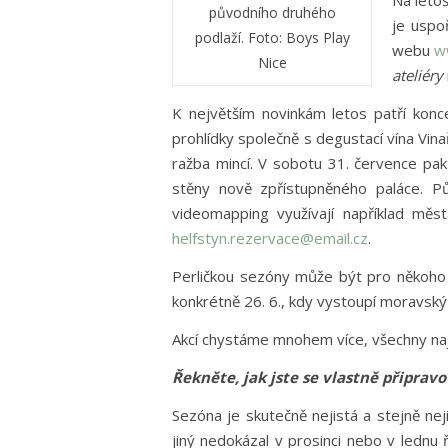
Na leto
původního druhého
je uspoř
podlaží. Foto: Boys Play
webu
w
Nice
ateliéry
K největším novinkám letos patří ko
prohlídky společně s degustací vína Vi
ražba mincí. V sobotu 31. července p
stěny nově zpřístupněného paláce. P
videomapping využívají například měs
helfstyn.rezervace@email.cz
.
Perličkou sezóny může být pro někoho k
konkrétně 26. 6., kdy vystoupí moravsk
Akcí chystáme mnohem více, všechny na
Řekněte, jak jste se vlastně připrav
Sezóna je skutečně nejistá a stejně nej
jiný nedokázal v prosinci nebo v lednu ř