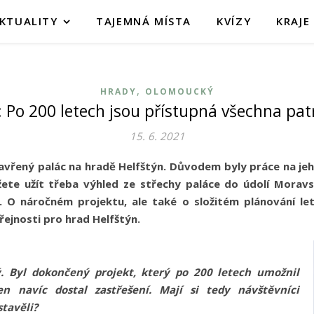
KTUALITY
TAJEMNÁ MÍSTA
KVÍZY
KRAJE
,
HRADY
OLOMOUCKÝ
: Po 200 letech jsou přístupná všechna pat
15. 6. 2021
zavřený palác na hradě Helfštýn. Důvodem byly práce na jeh
žete užít třeba výhled ze střechy paláce do údolí Moravs
. O náročném projektu, ale také o složitém plánování let
řejnosti pro hrad Helfštýn.
. Byl dokončený projekt, který po 200 letech umožnil
en navíc dostal zastřešení. Mají si tedy návštěvníci
stavěli?