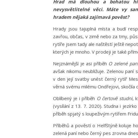
Hrad má dlouhou a bohatou hist
nevysvětlitelné věci. Máte vy sa
hradem nějaká zajímavá pověst?
Hrady jsou tajuplná místa a budí res
zavřou, občas, v zimě nebo za tmy, půso
rytíře jsem tady ale naštěstí ještě nepo
kterých je mnoho. V prodeji je také pří
Nejznámější je asi příběh
O zelené pan
avšak nikomu neubližuje. Zelenou paní 
v den její svatby unést černý rytíř Me
věrná svému milému Ondřejovi, skočila do
Oblíbený je i příběh
O čertově studni
, 
(vysílání z 13. 7. 2020). Studna i jezír
příběh spjatý s loupeživým rytířem Fridu
Příběhů a pověstí o Helfštýně koluje h
zelená paní nebo černý pes zrovna dnes