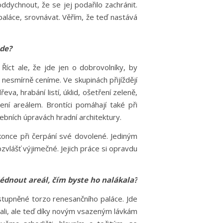
ddychnout, že se jej podařilo zachránit.
 paláce, srovnávat. Věřím, že teď nastává
jde?
Říct ale, že jde jen o dobrovolníky, by
si nesmírně ceníme. Ve skupinách přijíždějí
a, hrabání listí, úklid, ošetření zeleně,
ní areálem. Brontíci pomáhají také při
vebních úpravách hradní architektury.
once při čerpání své dovolené. Jediným
vlášť výjimečné. Jejich práce si opravdu
lédnout areál, čím byste ho nalákala?
tupněné torzo renesančního paláce. Jde
tali, ale teď díky novým vsazeným lávkám