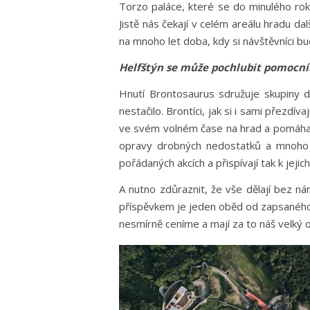
Torzo paláce, které se do minulého roku
Jistě nás čekají v celém areálu hradu da
na mnoho let doba, kdy si návštěvníci b
Helfštýn se může pochlubit pomocník
Hnutí Brontosaurus sdružuje skupiny do
nestačilo. Brontíci, jak si i sami přezdív
ve svém volném čase na hrad a pomáhají s
opravy drobných nedostatků a mnoho da
pořádaných akcích a přispívají tak k jeji
A nutno zdůraznit, že vše dělají bez 
příspěvkem je jeden oběd od zapsaného s
nesmírně ceníme a mají za to náš velký o