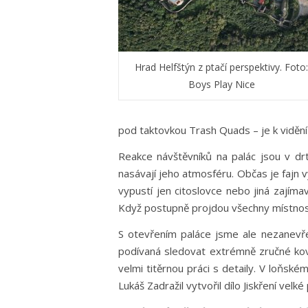
Hrad Helfštýn z ptačí perspektivy. Foto:
Boys Play Nice
pod taktovkou Trash Quads – je k viděn
Reakce návštěvníků na palác jsou v drt
nasávají jeho atmosféru. Občas je fajn v
vypustí jen citoslovce nebo jiná zajímav
Když postupně projdou všechny místnosti 
S otevřením paláce jsme ale nezanevřel
podívaná sledovat extrémně zručné kov
velmi titěrnou práci s detaily. V loň
Lukáš Zadražil vytvořil dílo Jiskření velk