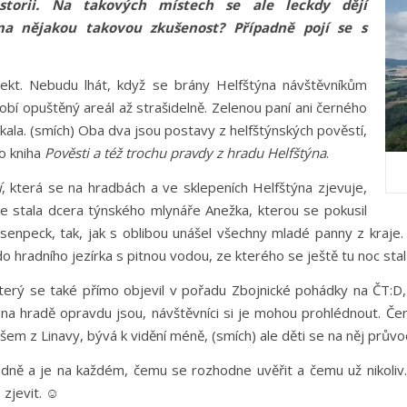
orii. Na takových místech se ale leckdy dějí
ma nějakou takovou zkušenost? Případně pojí se s
pekt. Nebudu lhát, když se brány Helfštýna návštěvníkům
bí opuštěný areál až strašidelně. Zelenou paní ani černého
tkala. (smích) Oba dva jsou postavy z helfštýnských pověstí,
mo kniha
Pověsti a též trochu pravdy z hradu Helfštýna
.
í
, která se na hradbách a ve sklepeních Helfštýna zjevuje,
se stala dcera týnského mlynáře Anežka, kterou se pokusil
ssenpeck, tak, jak s oblibou unášel všechny mladé panny z kraje.
 hradního jezírka s pitnou vodou, ze kterého se ještě tu noc stal
který se také přímo objevil v pořadu Zbojnické pohádky na ČT:D,
ko na hradě opravdu jsou, návštěvníci si je mohou prohlédnout. Č
šem z Linavy, bývá k vidění méně, (smích) ale děti se na něj prův
odně a je na každém, čemu se rozhodne uvěřit a čemu už nikoliv. 
 zjevit. ☺