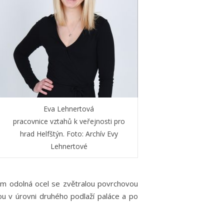
Eva Lehnertová
pracovnice vztahů k veřejnosti pro
hrad Helfštýn. Foto: Archív Evy
Lehnertové
vům odolná ocel se zvětralou povrchovou
dou v úrovni druhého podlaží paláce a po