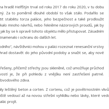
 na hradě Helfštýn trval od roku 2017 do roku 2020, v tu dobu
pný. Za to poměrně dlouhé období to však stálo. Podařilo se
stit stabilitu torza paláce, jeho bezpečnost a také prodloužit
nikalo mnoho návrhů, nebo řekněme názorových proudů, jak by
jak by se k opravě tohoto objektu mělo přistupovat. Zásadním
znamenalo i ochranu do dalších let.
ního“, návštěvníci mohou v paláci rozeznat renesanční vrstvy
 hrad dostavět do jeho původní podoby a snažit se, aby nové
třešeny, přičemž střechy jsou skleněné, což umožňuje průchod
vostí je, že při pohledu z vnějšku není zastřešení patrné.
 obvodového zdiva.
iály leštěný beton a corten. Z cortenu, což je povětrnostním vli
odiště vedoucí až na novou střešní vyhlídku nebo lávky, které ve
lác projít.