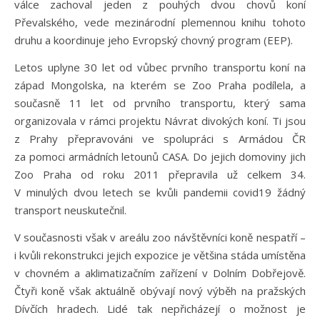
válce zachoval jeden z pouhých dvou chovů koní
Převalského, vede mezinárodní plemennou knihu tohoto
druhu a koordinuje jeho Evropský chovný program (EEP).
Letos uplyne 30 let od vůbec prvního transportu koní na
západ Mongolska, na kterém se Zoo Praha podílela, a
současně 11 let od prvního transportu, který sama
organizovala v rámci projektu Návrat divokých koní. Ti jsou
z Prahy přepravováni ve spolupráci s Armádou ČR
za pomoci armádních letounů CASA. Do jejich domoviny jich
Zoo Praha od roku 2011 přepravila už celkem 34.
V minulých dvou letech se kvůli pandemii covid19 žádný
transport neuskutečnil.
V současnosti však v areálu zoo návštěvníci koně nespatří –
i kvůli rekonstrukci jejich expozice je většina stáda umístěna
v chovném a aklimatizačním zařízení v Dolním Dobřejově.
Čtyři koně však aktuálně obývají nový výběh na pražských
Dívčích hradech. Lidé tak nepřicházejí o možnost je