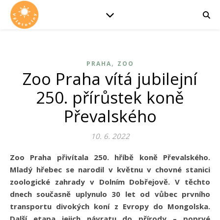
,
PRAHA
ZOO
Zoo Praha vítá jubilejní
250. přírůstek koně
Převalského
10. 6. 2022
Zoo Praha přivítala 250. hříbě koně Převalského.
Mladý hřebec se narodil v květnu v chovné stanici
zoologické zahrady v Dolním Dobřejově. V těchto
dnech současně uplynulo 30 let od vůbec prvního
transportu divokých koní z Evropy do Mongolska.
Další etapa jejich návratu do přírody – poprvé