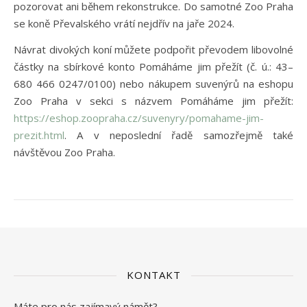
pozorovat ani během rekonstrukce. Do samotné Zoo Praha
se koně Převalského vrátí nejdřív na jaře 2024.
Návrat divokých koní můžete podpořit převodem libovolné
částky na sbírkové konto Pomáháme jim přežít (č. ú.: 43–
680 466 0247/0100) nebo nákupem suvenýrů na eshopu
Zoo Praha v sekci s názvem Pomáháme jim přežít:
https://eshop.zoopraha.cz/suvenyry/pomahame-jim-
prezit.html
. A v neposlední řadě samozřejmě také
návštěvou Zoo Praha.
KONTAKT
Máte pro nás zajímavý námět?