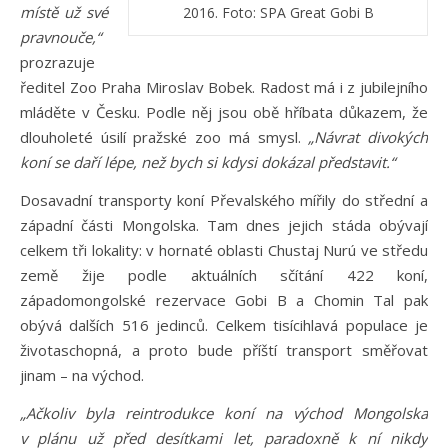
místě už své
2016. Foto: SPA Great Gobi B
pravnouče,“
prozrazuje
ředitel Zoo Praha Miroslav Bobek. Radost má i z jubilejního
mláděte v Česku. Podle něj jsou obě hříbata důkazem, že
dlouholeté úsilí pražské zoo má smysl.
„Návrat divokých
koní se daří lépe, než bych si kdysi dokázal představit.“
Dosavadní transporty koní Převalského mířily do střední a
západní části Mongolska. Tam dnes jejich stáda obývají
celkem tři lokality: v hornaté oblasti Chustaj Nurú ve středu
země žije podle aktuálních sčítání 422 koní,
západomongolské rezervace Gobi B a Chomin Tal pak
obývá dalších 516 jedinců. Celkem tisícihlavá populace je
životaschopná, a proto bude příští transport směřovat
jinam – na východ.
„Ačkoliv byla reintrodukce koní na východ Mongolska
v plánu už před desítkami let, paradoxně k ní nikdy