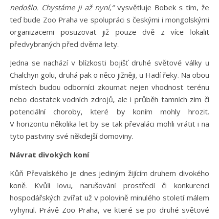
nedošlo. Chystáme ji až nyní,“
vysvětluje Bobek s tím, že
teď bude Zoo Praha ve spolupráci s českými i mongolskými
organizacemi posuzovat již pouze dvě z více lokalit
předvybraných před dvěma lety.
Jedna se nachází v blízkosti bojišť druhé světové války u
Chalchyn golu, druhá pak o něco jižněji, u Hadí řeky. Na obou
místech budou odborníci zkoumat nejen vhodnost terénu
nebo dostatek vodních zdrojů, ale i průběh tamních zim či
potenciální choroby, které by koním mohly hrozit.
V horizontu několika let by se tak převaláci mohli vrátit i na
tyto pastviny své někdejší domoviny.
Návrat divokých koní
Kůň Převalského je dnes jediným žijícím druhem divokého
koně. Kvůli lovu, narušování prostředí či konkurenci
hospodářských zvířat už v polovině minulého století málem
vyhynul. Právě Zoo Praha, ve které se po druhé světové