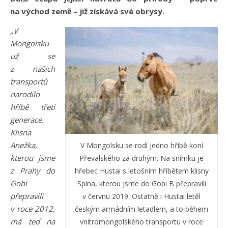
na východ země – již získává své obrysy.
„V
Mongolsku
už se
z našich
transportů
narodilo
hříbě třetí
generace.
Klisna
Anežka,
V Mongolsku se rodí jedno hříbě koní
kterou jsme
Převalského za druhým. Na snímku je
z Prahy do
hřebec Hustai s letošním hříbětem klisny
Gobi
Spina, kterou jsme do Gobi B přepravili
přepravili
v červnu 2019. Ostatně i Hustai letěl
v roce 2012,
českým armádním letadlem, a to během
má teď na
vnitromongolského transportu v roce