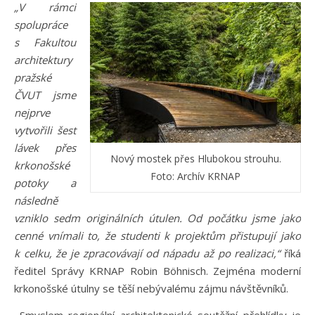
„V rámci
spolupráce
s Fakultou
architektury
pražské
ČVUT jsme
nejprve
vytvořili šest
lávek přes
Nový mostek přes Hlubokou strouhu.
krkonošské
Foto: Archív KRNAP
potoky a
následně
vzniklo sedm originálních útulen. Od počátku jsme jako
cenné vnímali to, že studenti k projektům přistupují jako
k celku, že je zpracovávají od nápadu až po realizaci,“
říká
ředitel Správy KRNAP Robin Böhnisch. Zejména moderní
krkonošské útulny se těší nebývalému zájmu návštěvníků.