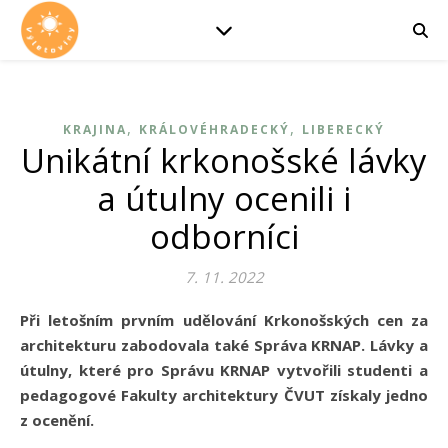
,
,
KRAJINA
KRÁLOVÉHRADECKÝ
LIBERECKÝ
Unikátní krkonošské lávky
a útulny ocenili i
odborníci
7. 11. 2022
Při letošním prvním udělování Krkonošských cen za
architekturu zabodovala také Správa KRNAP. Lávky a
útulny, které pro Správu KRNAP vytvořili studenti a
pedagogové Fakulty architektury ČVUT získaly jedno
z ocenění.