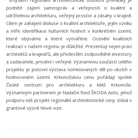
Smyslem regionální architektonické soutěžní přehlídky je
podnítit zájem samospráv a veřejnosti o kvalitní a
udržitelnou architekturu, veřejný prostor a zásahy v krajině.
Cílem je zahájení diskuse o kvalitní architektuře, jejím vzniku
a míře identifikace kulturních hodnot v konkrétním území,
které obýváme a které vytváříme. Ocenění kvalitních
realizací v našem regionu je důležité. Prezentují nejen práci
architektů a krajinářů, ale především zodpovědné investory
a zadavatele, privátní i veřejné. Významnou součástí celého
projektu je putovní výstava nominovaných děl po obcích v
hodnoceném území. Krkonošskou cenu pořádají spolek
České centrum pro architekturu a MAS Krkonoše.
Významným partnerem je Nadační fond ŠKODA Auto, jehož
podporu náš projekt regionální architektonické ceny získal v
grantové výzvě Nové vize.