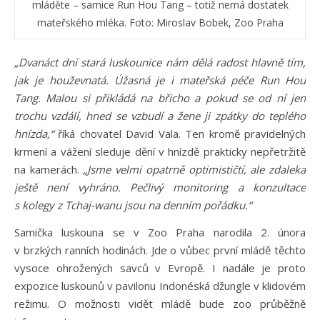
mláděte – samice Run Hou Tang – totiž nemá dostatek
mateřského mléka. Foto: Miroslav Bobek, Zoo Praha
„Dvanáct dní stará luskounice nám dělá radost hlavně tím,
jak je houževnatá. Úžasná je i mateřská péče Run Hou
Tang. Malou si přikládá na břicho a pokud se od ní jen
trochu vzdálí, hned se vzbudí a žene ji zpátky do teplého
hnízda,“
říká chovatel David Vala. Ten kromě pravidelných
krmení a vážení sleduje dění v hnízdě prakticky nepřetržitě
na kamerách.
„Jsme velmi opatrně optimističtí, ale zdaleka
ještě není vyhráno. Pečlivý monitoring a konzultace
s kolegy z Tchaj-wanu jsou na denním pořádku.“
Samička luskouna se v Zoo Praha narodila 2. února
v brzkých ranních hodinách. Jde o vůbec první mládě těchto
vysoce ohrožených savců v Evropě. I nadále je proto
expozice luskounů v pavilonu Indonéská džungle v klidovém
režimu. O možnosti vidět mládě bude zoo průběžně