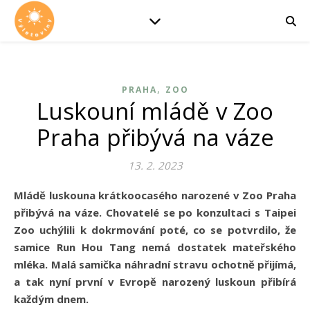
,
PRAHA
ZOO
Luskouní mládě v Zoo
Praha přibývá na váze
13. 2. 2023
Mládě luskouna krátkoocasého narozené v Zoo Praha
přibývá na váze. Chovatelé se po konzultaci s Taipei
Zoo uchýlili k dokrmování poté, co se potvrdilo, že
samice Run Hou Tang nemá dostatek mateřského
mléka. Malá samička náhradní stravu ochotně přijímá,
a tak nyní první v Evropě narozený luskoun přibírá
každým dnem.