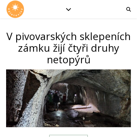
V pivovarských sklepeních
zámku žijí čtyři druhy
netopýrů