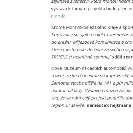
zajímavá svědectví, která mohou lidem t
výstava k tomuto projektu bude před n
národa
.
Kromě Moravskoslezského kraje a spol
Kopřivnice se ujalo projektu veřejného p
do areálu, příjezdové komunikace a chod
které město pokrylo čistě ze svého rozp
TRUCKS si nesmírně ceníme,“
sdělil
star
Nové Muzeum nákladních automobilů vyšl
rozvoj, ze kterého jsme na kopřivnické 
Samotná stavba přišla na 141 a půl mili
ostatní náklady. Výstavba muzea začala 
rád, že se nám celý projekt podařilo dot
regionu,“
uzavřel
náměstek hejtmana M