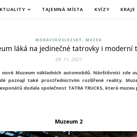
KTUALITY
TAJEMNÁ MÍSTA
KVÍZY
KRAJE
,
MORAVSKOSLEZSKÝ
MUZEA
m láká na jedinečné tatrovky i moderní 
29. 11. 2021
o nové Muzeum nákladních automobilů. Návštěvníci zde uv
idé poznají také prostřednictvím rozšířené reality. Mu
 exponátů dodala společnost TATRA TRUCKS, která muzeu 
Muzeum 2