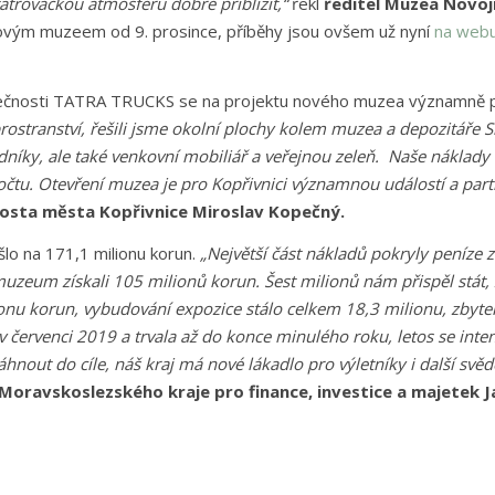
atrováckou atmosféru dobře přiblížit,“
řekl
ředitel Muzea Novoj
ovým muzeem od 9. prosince, příběhy jsou ovšem už nyní
na web
ečnosti TATRA TRUCKS se na projektu nového muzea významně po
rostranství, řešili jsme okolní plochy kolem muzea a depozitáře S
níky, ale také venkovní mobiliář a veřejnou zeleň. Naše náklady 
očtu. Otevření muzea je pro Kopřivnici významnou událostí a part
osta města Kopřivnice Miroslav Kopečný.
o na 171,1 milionu korun.
„Největší část nákladů pokryly peníze 
muzeum získali 105 milionů korun. Šest milionů nám přispěl stát, 
onu korun, vybudování expozice stálo celkem 18,3 milionu, zbytek 
v červenci 2019 a trvala až do konce minulého roku, letos se inte
áhnout do cíle, náš kraj má nové lákadlo pro výletníky i další svě
oravskoslezského kraje pro finance, investice a majetek J