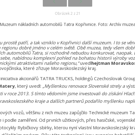
Obrázek 2 z 21
Muzeum nákladních automobilů Tatra Kopřivnice. Foto: Archív muze
prostě patří, a tak vzniklo v Kopřivnici další muzeum. I to se věn
u regionu dobré jméno v celém světě. Obě muzea, tedy všem do
ch automobilů Tatra, si rozhodně nebudou konkurovat, naopak. 
o sebe, nabídnou komplexní pohled na bohatou historii výroby voz
hnickými atraktivitami našeho regionu,“
uvedl
hejtman Moravskos
ičínska, které zřizuje Moravskoslezský kraj.
 iniciativa akcionářů TATRA TRUCKS, holdingů Czechoslovak Grou
Matery
, který uvedl:
„Myšlenkou renovace Slovenské strely a výs
i v roce 2013. S tímto vědomím jsme investovali do získání Hlach
oravskoslezského kraje a dalších partnerů podařilo myšlenku napln
kových vozů, většinu z nich muzeu zapůjčilo Technické muzeum Ta
le i podle zaměření. Od prvních užitkových, přes hasičské, vojens
motocykly Rybičkovy sbírky, kterou nyní vlastní Moravskoslezský kr