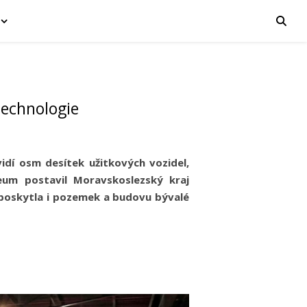
technologie
idí osm desítek užitkových vozidel,
zeum postavil Moravskoslezský kraj
poskytla i pozemek a budovu bývalé