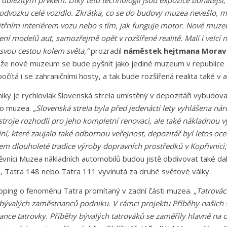
lmi důležitým prvkem. Díky této technologii jsou expozice bohatějš
odvozku celé vozidlo. Zkrátka, co se do budovy muzea nevešlo, m
nitřním interiérem vozu nebo s tím, jak funguje motor. Nové muzeu
ení modelů aut, samozřejmě opět v rozšířené realitě. Malí i velcí 
svou cestou kolem světa,“
prozradil
náměstek hejtmana Moravs
 že nové muzeum se bude pyšnit jako jediné muzeum v republice
ítá i se zahraničními hosty, a tak bude rozšířená realita také v ang
iky je rychlovlak Slovenská strela umístěný v depozitáři vybudov
ho muzea.
„Slovenská strela byla před jedenácti lety vyhlášena ná
stroje rozhodli pro jeho kompletní renovaci, ale také nákladnou v
í, které zaujalo také odbornou veřejnost, depozitář byl letos oce
em dlouholeté tradice výroby dopravních prostředků v Kopřivnici
těvníci Muzea nákladních automobilů budou jistě obdivovat také dal
ka, Tatra 148 nebo Tatra 111 vyvinutá za druhé světové války.
apping o fenoménu Tatra promítaný v zadní části muzea.
„Tatrovác
 bývalých zaměstnanců podniku. V rámci projektu Příběhy našich 
ance tatrovky. Příběhy bývalých tatrováků se zaměřily hlavně na 