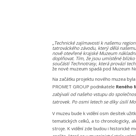
„Technické zajímavosti k našemu regionu 
tatrováckého závodu, který dělá našem
nově otevřené krajské Muzeum nákladní
doplňovat. Tím, že jsou umístěné blízk
součástí Technotrasy, která provází tec
že nové muzeum spadá pod Muzeum Novoj
Na začátku projektu nového muzea byla
PROMET GROUP podnikatele
Reného 
zabývali od našeho vstupu do společnost
tatrovek. Po osmi letech se díky úsilí M
V muzeu bude k vidění osm desítek užit
tematických celků, a to chronologicky, a
stroje. K vidění zde budou i historické 