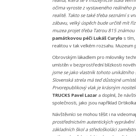
realita, která se v muzejnictví stala ve
očima vyroste z vystaveného reálného p
realitě. Takto se také třeba seznámí s v
zábavu, velký úspěch bude určitě mít říz
muzea projet třeba Tatrou 815 známou 
památkovou péči Lukáš Curylo
s tím,
realitou v tak velkém rozsahu. Muzeum poč
Obrovským lákadlem pro milovníky techn
umístěn v bezprostřední blízkosti nové
jsme se jako vlastník tohoto unikátního 
Slovenská strela má teď důstojné umístěn
Prvorepublikový vlak je krásným nositel
TRUCKS Pavel Lazar
a doplnil, že návš
společnosti, jako jsou například Drtikol
Návštěvníci se mohou těšit i na videom
prostřednictvím autentických vyprávění
základních škol a středoškoláci zaměstn