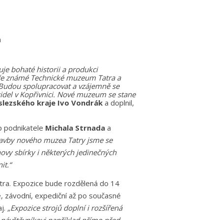
a
uje bohaté historii a produkci
bře známé Technické muzeum Tatra a
Budou spolupracovat a vzájemně se
idel v Kopřivnici. Nové muzeum se stane
lezského kraje Ivo Vondrák
a doplnil,
p podnikatele
Michala Strnada
a
tavby nového muzea Tatry jsme se
ovy sbírky i některých jedinečných
it.“
tra. Expozice bude rozdělená do 14
ké, závodní, expediční až po současné
aj.
„Expozice strojů doplní i rozšířená