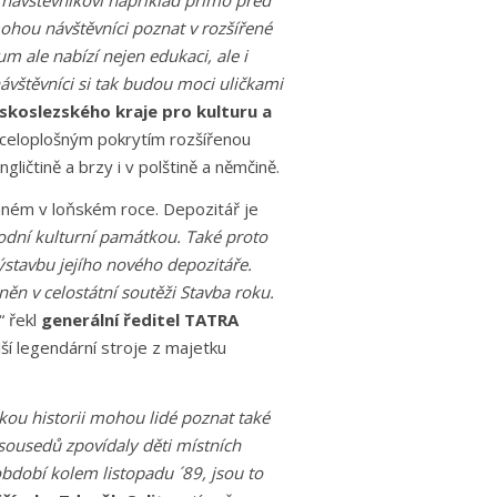
í, návštěvníkovi například přímo před
ohou návštěvníci poznat v rozšířené
m ale nabízí nejen edukaci, ale i
návštěvníci si tak budou moci uličkami
koslezského kraje pro kulturu a
 celoplošným pokrytím rozšířenou
ličtině a brzy i v polštině a němčině.
aném v loňském roce. Depozitář je
rodní kulturní památkou. Také proto
ýstavbu jejího nového depozitáře.
něn v celostátní soutěži Stavba roku.
,“ řekl
generální ředitel TATRA
ší legendární stroje z majetku
kou historii mohou lidé poznat také
sousedů zpovídaly děti místních
období kolem listopadu ´89, jsou to