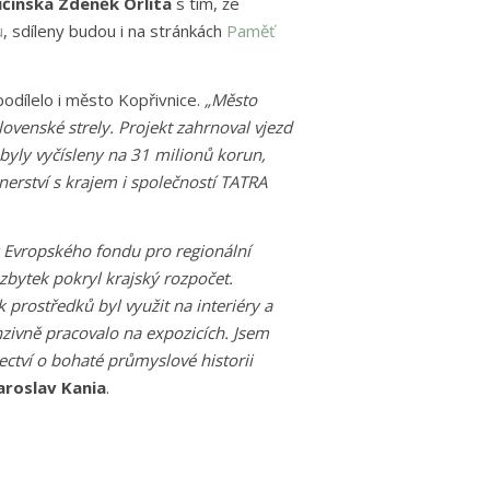
ičínska Zdeněk Orlita
s tím, že
u
, sdíleny budou i na stránkách
Paměť
dílelo i město Kopřivnice.
„Město
lovenské strely. Projekt zahrnoval vjezd
byly vyčísleny na 31 milionů korun,
nerství s krajem i společností TATRA
z Evropského fondu pro regionální
zbytek pokryl krajský rozpočet.
prostředků byl využit na interiéry a
nzivně pracovalo na expozicích. Jsem
dectví o bohaté průmyslové historii
aroslav Kania
.