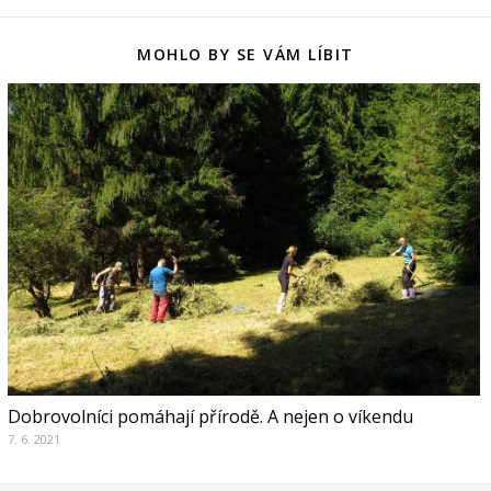
MOHLO BY SE VÁM LÍBIT
Dobrovolníci pomáhají přírodě. A nejen o víkendu
7. 6. 2021